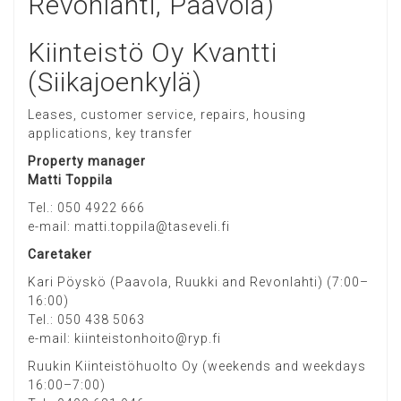
Revonlahti, Paavola)
Kiinteistö Oy Kvantti
(Siikajoenkylä)
Leases, customer service, repairs, housing
applications, key transfer
Property manager
Matti Toppila
Tel.: 050 4922 666
e-mail: matti.toppila@taseveli.fi
Caretaker
Kari Pöyskö (Paavola, Ruukki and Revonlahti) (7:00–
16:00)
Tel.: 050 438 5063
e-mail: kiinteistonhoito@ryp.fi
Ruukin Kiinteistöhuolto Oy (weekends and weekdays
16:00–7:00)