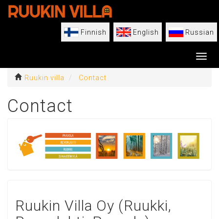
Skip
to
main
Finnish
English
Russian
content
Toggl
Ruukin villa
Contact
Contact
Ruukin Villa Oy (Ruukki,