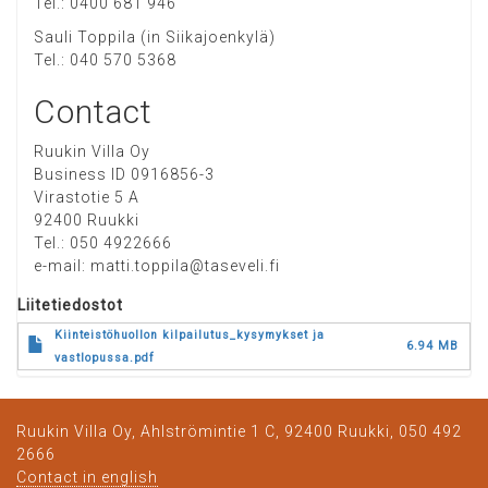
Tel.: 0400 681 946
Sauli Toppila (in Siikajoenkylä)
Tel.: 040 570 5368
Contact
Ruukin Villa Oy
Business ID 0916856-3
Virastotie 5 A
92400 Ruukki
Tel.: 050 4922666
e-mail: matti.toppila@taseveli.fi
Liitetiedostot
Kiinteistöhuollon kilpailutus_kysymykset ja
6.94 MB
vastlopussa.pdf
Ruukin Villa Oy, Ahlströmintie 1 C, 92400 Ruukki, 050 492
2666
Contact in english