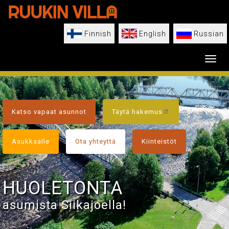
Hyppää
pääsisältöön
Finnish
English
Russian
Toggl
Kansivalikko
Katso vapaat asunnot
Täytä hakemus
Asukkaalle
Ota yhteyttä
Kiinteistöt
HUOLETONTA
asumista Siikajoella!