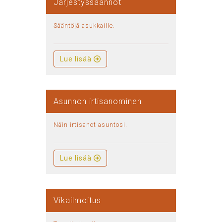
Järjestyssäännöt
Sääntöjä asukkaille.
Lue lisää
Asunnon irtisanominen
Näin irtisanot asuntosi.
Lue lisää
Vikailmoitus