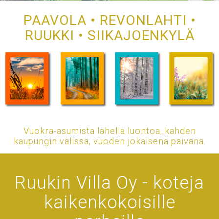
PAAVOLA • REVONLAHTI •
RUUKKI • SIIKAJOENKYLÄ
Vuokra-asumista lähellä luontoa, kahden
kaupungin välissä, vuoden jokaisena päivänä.
Ruukin Villa Oy - koteja
kaikenkokoisille