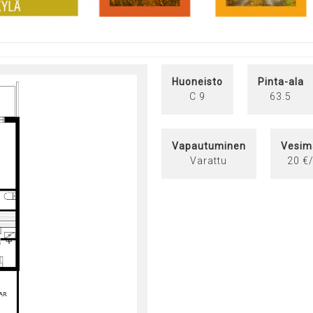
Huoneisto
Pinta-ala
C 9
63.5
Vapautuminen
Vesim
Varattu
20 €