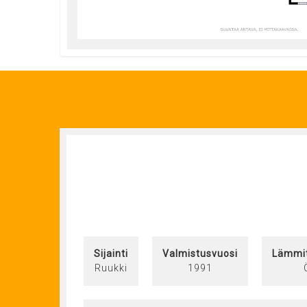
Sijainti
Valmistusvuosi
Lämmi
Ruukki
1991