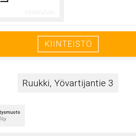
KIINTEISTÖ
Ruukki, Yövartijantie 3
tysmuoto
Öljy