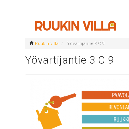
Hyppää
pääsisältöön
Päävalikko
Ruukin villa
Yövartijantie 3 C 9
Yövartijantie 3 C 9