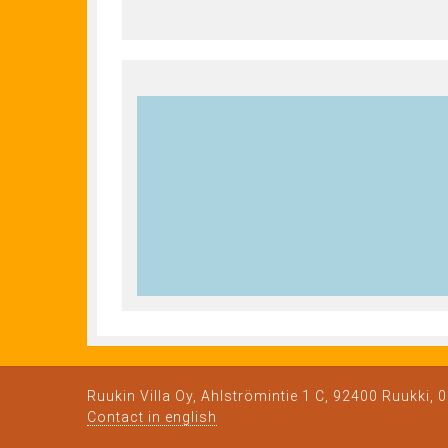
Ruukin Villa Oy, Ahlströmintie 1 C, 92400 Ruukki,
Contact in english