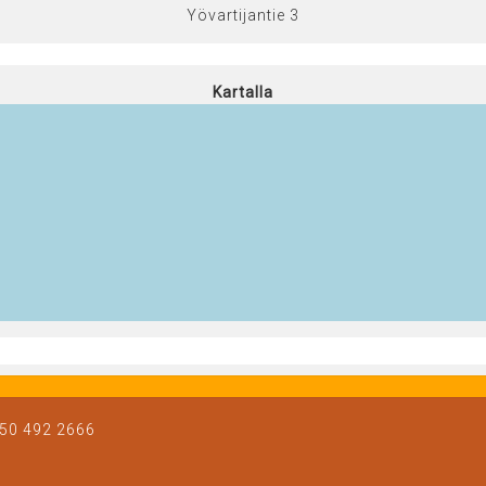
Yövartijantie 3
Kartalla
 050 492 2666